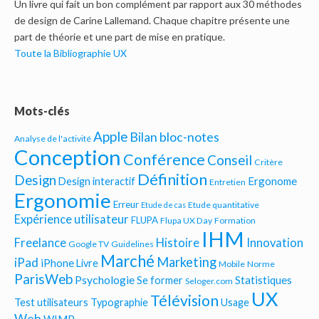
Un livre qui fait un bon complément par rapport aux 30 méthodes
de design de Carine Lallemand. Chaque chapitre présente une
part de théorie et une part de mise en pratique.
Toute la Bibliographie UX
Mots-clés
Apple
Bilan bloc-notes
Analyse de l'activité
Conception
Conférence
Conseil
Critère
Définition
Design
Ergonome
Design interactif
Entretien
Ergonomie
Erreur
Etude quantitative
Etude de cas
Expérience utilisateur
FLUPA
Flupa UX Day
Formation
IHM
Freelance
Histoire
Innovation
Google TV
Guidelines
Marché
Marketing
iPad
iPhone
Livre
Mobile
Norme
ParisWeb
Psychologie
Statistiques
Se former
Seloger.com
UX
Télévision
Test utilisateurs
Typographie
Usage
Web
WIMP