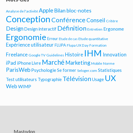
Apple
Bilan bloc-notes
Analyse de l'activité
Conception
Conférence
Conseil
Critère
Définition
Design
Ergonome
Design interactif
Entretien
Ergonomie
Erreur
Etude quantitative
Etude de cas
Expérience utilisateur
FLUPA
Flupa UX Day
Formation
IHM
Freelance
Histoire
Innovation
Google TV
Guidelines
Marché
Marketing
iPad
iPhone
Livre
Mobile
Norme
ParisWeb
Psychologie
Statistiques
Se former
Seloger.com
UX
Télévision
Test utilisateurs
Typographie
Usage
Web
WIMP
Mastodon