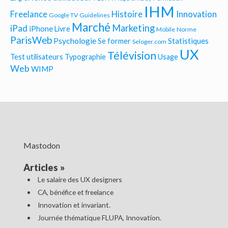
IHM
Freelance
Histoire
Innovation
Google TV
Guidelines
Marché
Marketing
iPad
iPhone
Livre
Mobile
Norme
ParisWeb
Psychologie
Statistiques
Se former
Seloger.com
UX
Télévision
Test utilisateurs
Typographie
Usage
Web
WIMP
Mastodon
Articles
»
Le salaire des UX designers
CA, bénéfice et freelance
Innovation et invariant.
Journée thématique FLUPA, Innovation.