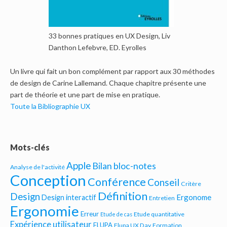
33 bonnes pratiques en UX Design, Liv
Danthon Lefebvre, ED. Eyrolles
Un livre qui fait un bon complément par rapport aux 30 méthodes
de design de Carine Lallemand. Chaque chapitre présente une
part de théorie et une part de mise en pratique.
Toute la Bibliographie UX
Mots-clés
Apple
Bilan bloc-notes
Analyse de l'activité
Conception
Conférence
Conseil
Critère
Définition
Design
Ergonome
Design interactif
Entretien
Ergonomie
Erreur
Etude quantitative
Etude de cas
Expérience utilisateur
FLUPA
Flupa UX Day
Formation