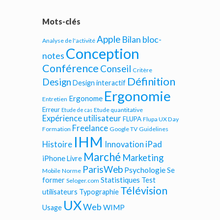
Mots-clés
Apple
Bilan bloc-
Analyse de l'activité
Conception
notes
Conférence
Conseil
Critère
Définition
Design
Design interactif
Ergonomie
Ergonome
Entretien
Erreur
Etude quantitative
Etude de cas
Expérience utilisateur
FLUPA
Flupa UX Day
Freelance
Formation
Google TV
Guidelines
IHM
iPad
Histoire
Innovation
Marché
Marketing
iPhone
Livre
ParisWeb
Psychologie
Se
Mobile
Norme
Statistiques
former
Test
Seloger.com
Télévision
utilisateurs
Typographie
UX
Web
WIMP
Usage