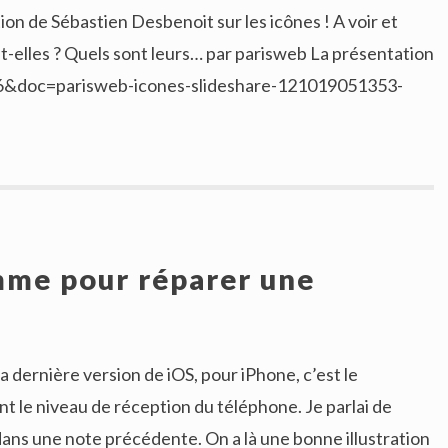
on de Sébastien Desbenoit sur les icônes ! A voir et
ont-elles ? Quels sont leurs… par parisweb La présentation
186&doc=parisweb-icones-slideshare-121019051353-
mme pour réparer une
a dernière version de iOS, pour iPhone, c’est le
 le niveau de réception du téléphone. Je parlai de
dans une note précédente. On a là une bonne illustration