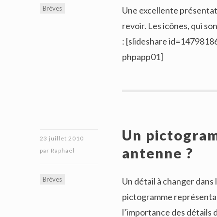
Brèves
Une excellente présentati
revoir. Les icônes, qui s
: [slideshare id=14798
phpapp01]
Un pictogra
23 juillet 2010
antenne ?
par
Raphaël
Brèves
Un détail à changer dans l
pictogramme représentant
l’importance des détails 