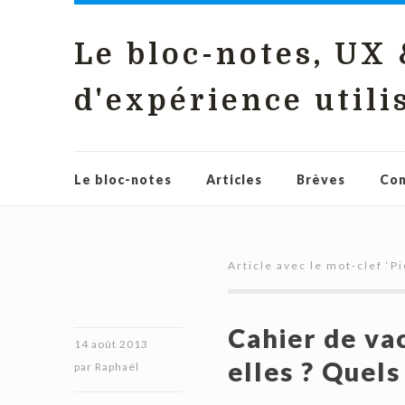
Le bloc-notes, UX
d'expérience utili
Le bloc-notes
Articles
Brèves
Con
Article avec le mot-clef ‘
P
Cahier de vac
14 août 2013
elles ? Quels
par
Raphaël