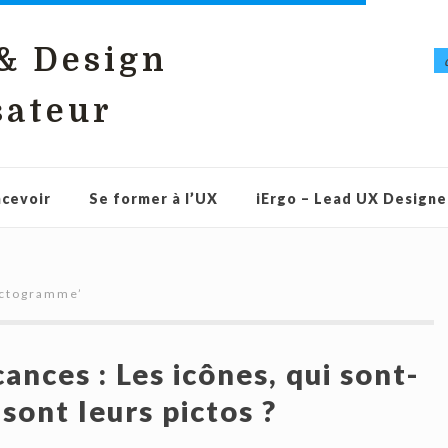
 & Design
sateur
cevoir
Se former à l’UX
iErgo – Lead UX Designe
ictogramme
’
ances : Les icônes, qui sont-
 sont leurs pictos ?