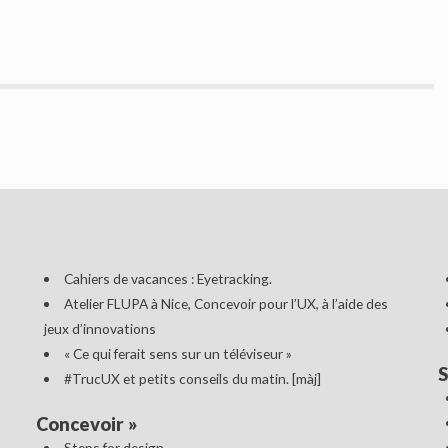
Cahiers de vacances : Eyetracking.
Atelier FLUPA à Nice, Concevoir pour l’UX, à l’aide des
jeux d’innovations
« Ce qui ferait sens sur un téléviseur »
S
#TrucUX et petits conseils du matin. [màj]
Concevoir
»
Steps for design