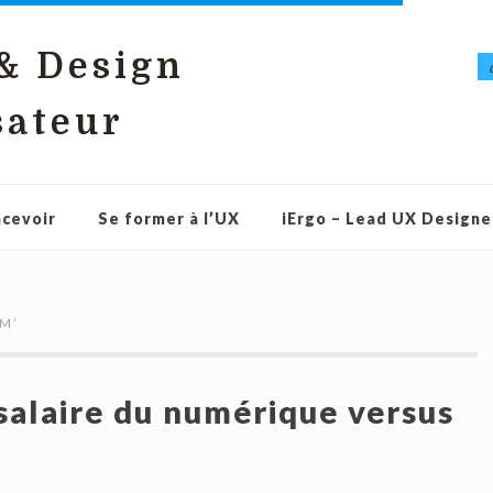
 & Design
sateur
cevoir
Se former à l’UX
iErgo – Lead UX Designe
JM
’
salaire du numérique versus