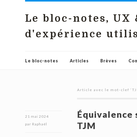
Le bloc-notes, UX
d'expérience utili
Le bloc-notes
Articles
Brèves
Con
Article avec le mot-clef ‘
T
Équivalence 
21 mai 2024
TJM
par
Raphaël