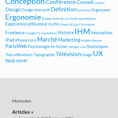
Conception
Conférence
Conseil
Critère
Définition
Design
Ergonome
Design interactif
Entretien
Ergonomie
Erreur
Etude quantitative
Etude de cas
Expérience utilisateur
FLUPA
Flupa UX Day
Formation
IHM
Freelance
Histoire
Innovation
Google TV
Guidelines
Marché
Marketing
iPad
iPhone
Livre
Mobile
Norme
ParisWeb
Psychologie
Statistiques
Se former
Seloger.com
UX
Télévision
Test utilisateurs
Typographie
Usage
Web
WIMP
Mastodon
Articles
»