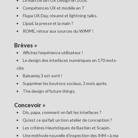
Le marché de l’UX Design en 2016.
Compétences UX et modèle en T
Flupa UX Day, résumé et lightning talks.
L’ipad, la presse et la main ?
ROME, retour aux sources du WIMP !
Brèves
»
Affichez l’expérience utilisateur !
Le design des interfaces numériques en 170 mots-
clés
Balsamiq 3 est sorti !
Supprimer les boutons sociaux, 2 mois après.
The design of future things.
Concevoir
»
Dis, papa, comment on fait les interfaces ?
Qu’est ce qui fait un bon atelier de conception ?
Les critères Heuristiques de Bastien et Scapin.
Une méthode nouvelle d’inspection des IHM « à ma