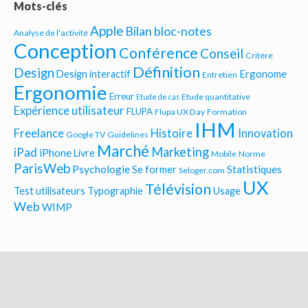
Mots-clés
Apple
Bilan bloc-notes
Analyse de l'activité
Conception
Conférence
Conseil
Critère
Définition
Design
Ergonome
Design interactif
Entretien
Ergonomie
Erreur
Etude quantitative
Etude de cas
Expérience utilisateur
FLUPA
Flupa UX Day
Formation
IHM
Freelance
Histoire
Innovation
Google TV
Guidelines
Marché
Marketing
iPad
iPhone
Livre
Mobile
Norme
ParisWeb
Psychologie
Statistiques
Se former
Seloger.com
UX
Télévision
Test utilisateurs
Typographie
Usage
Web
WIMP