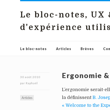
Le bloc-notes, UX
d'expérience utili
Le bloc-notes
Articles
Brèves
Con
Ergonomie &
30 août 2010
par
Raphaël
L’ergonomie serait-ell
la définissent
B. Josep
Articles
« Welcome to the Ex