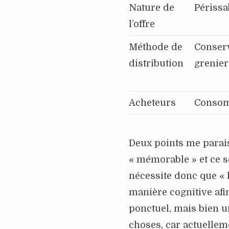
Nature de
Périssa
l’offre
Méthode de
Conser
distribution
grenier
Acheteurs
Conso
Deux points me paraiss
« mémorable » et ce so
nécessite donc que « 
manière cognitive afi
ponctuel, mais bien 
choses, car actuelle