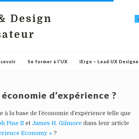
 & Design
sateur
cevoir
Se former à l’UX
iErgo – Lead UX Designe
 économie d’expérience ?
e à la base de l’économie d’expérience telle que
h Pine II
et
James H. Gilmore
dans leur article
perience Economy »
?