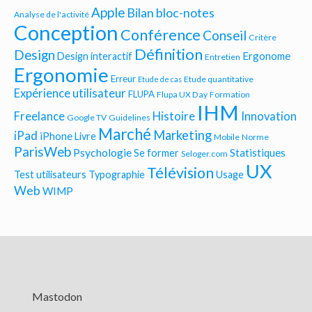
Apple
Bilan bloc-notes
Analyse de l'activité
Conception
Conférence
Conseil
Critère
Définition
Design
Ergonome
Design interactif
Entretien
Ergonomie
Erreur
Etude quantitative
Etude de cas
Expérience utilisateur
FLUPA
Flupa UX Day
Formation
IHM
Freelance
Histoire
Innovation
Google TV
Guidelines
Marché
Marketing
iPad
iPhone
Livre
Mobile
Norme
ParisWeb
Psychologie
Statistiques
Se former
Seloger.com
UX
Télévision
Test utilisateurs
Typographie
Usage
Web
WIMP
Mastodon