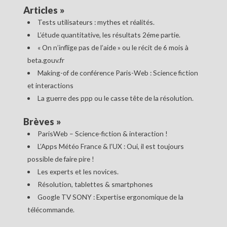
Articles
»
Tests utilisateurs : mythes et réalités.
L’étude quantitative, les résultats 2éme partie.
« On n’inflige pas de l’aide » ou le récit de 6 mois à
beta.gouv.fr
Making-of de conférence Paris-Web : Science fiction
et interactions
La guerre des ppp ou le casse tête de la résolution.
Brèves
»
ParisWeb – Science-fiction & interaction !
L’Apps Météo France & l’UX : Oui, il est toujours
possible de faire pire !
Les experts et les novices.
Résolution, tablettes & smartphones
Google TV SONY : Expertise ergonomique de la
télécommande.