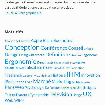
de design de Carine Lallemand. Chaque chapitre présente une
part de théorie et une part de mise en pratique.
Toute la Bibliographie UX
Mots-clés
Apple
Bilan bloc-notes
Analyse de l'activité
Conception
Conférence
Conseil
Critère
Définition
Design
Ergonome
Design interactif
Entretien
Ergonomie
Erreur
Etude quantitative
Etude de cas
Expérience utilisateur
FLUPA
Flupa UX Day
Formation
IHM
Freelance
Histoire
Innovation
Google TV
Guidelines
Marché
Marketing
iPad
iPhone
Livre
Mobile
Norme
ParisWeb
Psychologie
Statistiques
Se former
Seloger.com
UX
Télévision
Test utilisateurs
Typographie
Usage
Web
WIMP