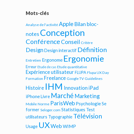
Mots-clés
Apple
Bilan bloc-
Analyse de l'activité
Conception
notes
Conférence
Conseil
Critère
Définition
Design
Design interactif
Ergonomie
Ergonome
Entretien
Erreur
Etude quantitative
Etude de cas
Expérience utilisateur
FLUPA
Flupa UX Day
Freelance
Formation
Google TV
Guidelines
IHM
iPad
Histoire
Innovation
Marché
Marketing
iPhone
Livre
ParisWeb
Psychologie
Se
Mobile
Norme
Statistiques
former
Test
Seloger.com
Télévision
utilisateurs
Typographie
UX
Web
WIMP
Usage