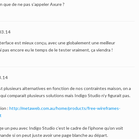
loin que de ne pas s’appeler Axure ?
03.14
nterface est mieux conçu, avec une globalement une meilleur
i pas encore eu le temps de le tester vraiment, ça viendra !
3.14
t plusieurs alternatives en fonction de nos contraintes maison, on a
 qui comparait plusieurs solutions mais Indigo Studio n’y figurait pas.
tion :
http://metaweb.com.au/home/products/free-wireframes-
t
e un peu avec Indigo Studio c’est le cadre de l’iphone qu’on voit
mande si on peut juste avoir une page blanche au départ.