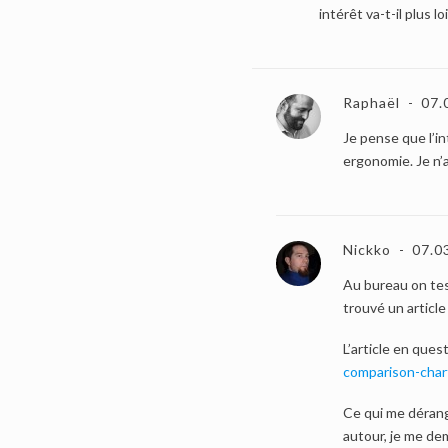
intérêt va-t-il plus 
Raphaël
07.
Je pense que l’i
ergonomie. Je n’a
Nickko
07.0
Au bureau on tes
trouvé un article
L’article en ques
comparison-char
Ce qui me dérang
autour, je me de