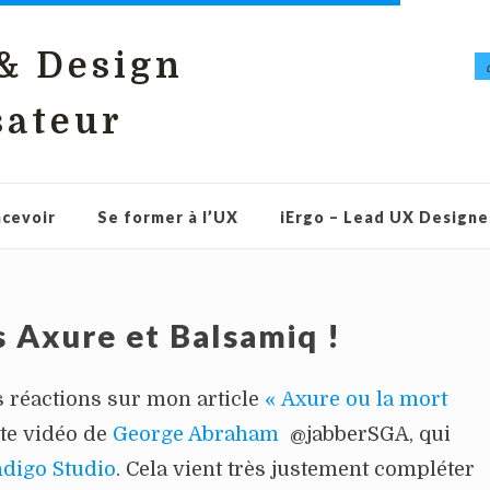
 & Design
sateur
cevoir
Se former à l’UX
iErgo – Lead UX Designe
s Axure et Balsamiq !
 réactions sur mon article
« Axure ou la mort
ette vidéo de
George Abraham
@jabberSGA, qui
ndigo Studio
. Cela vient très justement compléter