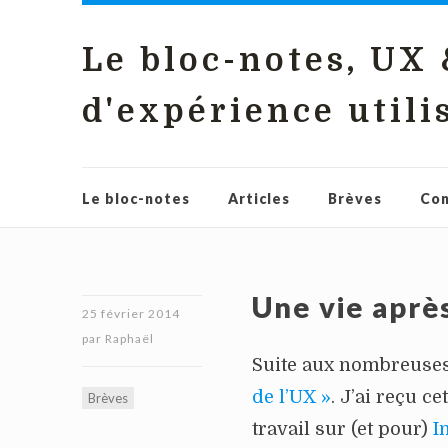
Le bloc-notes, UX
d'expérience utili
Le bloc-notes
Articles
Brèves
Con
Une vie aprè
25 février 2014
par
Raphaël
Suite aux nombreuses
de l’UX »
. J’ai reçu c
Brèves
travail sur (et pour)
I