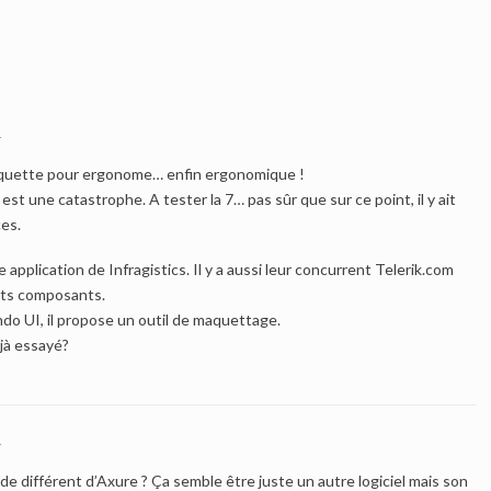
4
aquette pour ergonome… enfin ergonomique !
est une catastrophe. A tester la 7… pas sûr que sur ce point, il y ait
es.
 application de Infragistics. Il y a aussi leur concurrent Telerik.com
ents composants.
ndo UI, il propose un outil de maquettage.
éjà essayé?
4
 de différent d’Axure ? Ça semble être juste un autre logiciel mais son