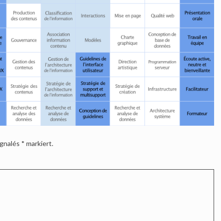
ignalés
*
markiert.