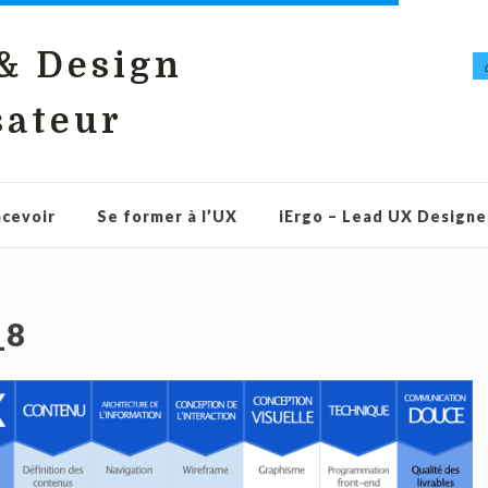
 & Design
sateur
cevoir
Se former à l’UX
iErgo – Lead UX Designe
_8