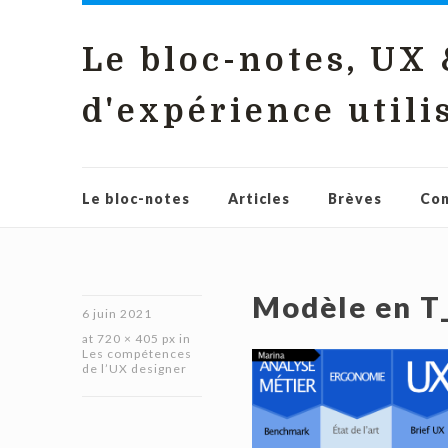
Le bloc-notes, UX
d'expérience utili
Le bloc-notes
Articles
Brèves
Con
Modèle en T
6 juin 2021
at
720 × 405 px
in
Les compétences
de l’UX designer