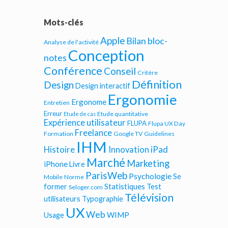
Mots-clés
Apple
Bilan bloc-
Analyse de l'activité
Conception
notes
Conférence
Conseil
Critère
Définition
Design
Design interactif
Ergonomie
Ergonome
Entretien
Erreur
Etude quantitative
Etude de cas
Expérience utilisateur
FLUPA
Flupa UX Day
Freelance
Formation
Google TV
Guidelines
IHM
iPad
Histoire
Innovation
Marché
Marketing
iPhone
Livre
ParisWeb
Psychologie
Se
Mobile
Norme
Statistiques
former
Test
Seloger.com
Télévision
utilisateurs
Typographie
UX
Web
WIMP
Usage