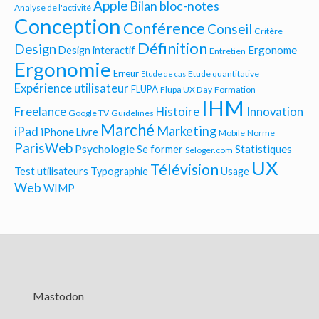
Apple
Bilan bloc-notes
Analyse de l'activité
Conception
Conférence
Conseil
Critère
Définition
Design
Ergonome
Design interactif
Entretien
Ergonomie
Erreur
Etude quantitative
Etude de cas
Expérience utilisateur
FLUPA
Flupa UX Day
Formation
IHM
Freelance
Histoire
Innovation
Google TV
Guidelines
Marché
Marketing
iPad
iPhone
Livre
Mobile
Norme
ParisWeb
Psychologie
Statistiques
Se former
Seloger.com
UX
Télévision
Test utilisateurs
Typographie
Usage
Web
WIMP
Mastodon