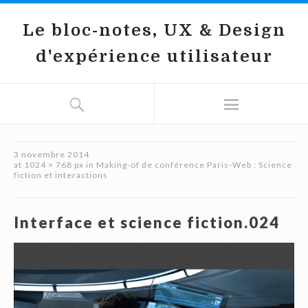
Le bloc-notes, UX & Design
d'expérience utilisateur
3 novembre 2014
at
1024 × 768 px
in
Making-of de conférence Paris-Web : Science
fiction et interactions
Interface et science fiction.024