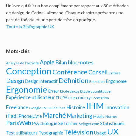
Un livre qui fait un bon complément par rapport aux 30 méthodes
de design de Carine Lallemand. Chaque chapitre présente une
part de théorie et une part de mise en pratique.
Toute la Bibliographie UX
Mots-clés
Apple
Bilan bloc-notes
Analyse de l'activité
Conception
Conférence
Conseil
Critère
Définition
Design
Ergonome
Design interactif
Entretien
Ergonomie
Erreur
Etude quantitative
Etude de cas
Expérience utilisateur
FLUPA
Flupa UX Day
Formation
IHM
Freelance
Histoire
Innovation
Google TV
Guidelines
Marché
Marketing
iPad
iPhone
Livre
Mobile
Norme
ParisWeb
Psychologie
Statistiques
Se former
Seloger.com
UX
Télévision
Test utilisateurs
Typographie
Usage