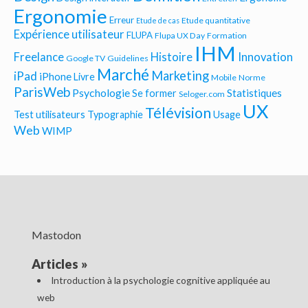
Ergonomie
Erreur
Etude quantitative
Etude de cas
Expérience utilisateur
FLUPA
Flupa UX Day
Formation
IHM
Freelance
Histoire
Innovation
Google TV
Guidelines
Marché
Marketing
iPad
iPhone
Livre
Mobile
Norme
ParisWeb
Psychologie
Statistiques
Se former
Seloger.com
UX
Télévision
Test utilisateurs
Typographie
Usage
Web
WIMP
Mastodon
Articles
»
Introduction à la psychologie cognitive appliquée au
web