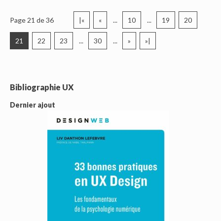
Page 21 de 36
|«
«
...
10
...
19
20
21
22
23
...
30
...
»
»|
Bibliographie UX
Dernier ajout