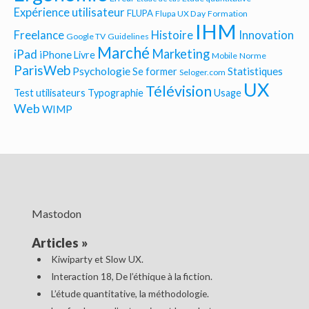
Expérience utilisateur
FLUPA
Flupa UX Day
Formation
IHM
Freelance
Histoire
Innovation
Google TV
Guidelines
Marché
Marketing
iPad
iPhone
Livre
Mobile
Norme
ParisWeb
Psychologie
Statistiques
Se former
Seloger.com
UX
Télévision
Test utilisateurs
Typographie
Usage
Web
WIMP
Mastodon
Articles
»
Kiwiparty et Slow UX.
Interaction 18, De l’éthique à la fiction.
L’étude quantitative, la méthodologie.