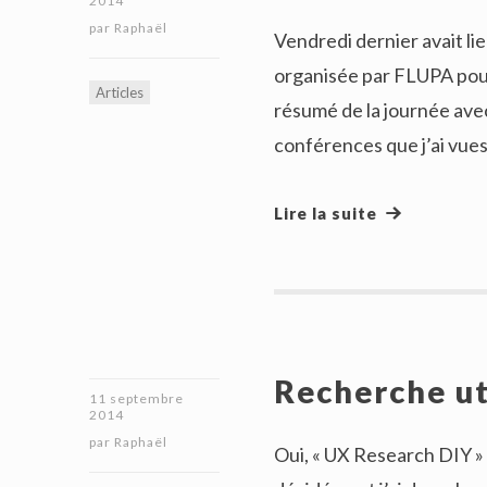
2014
par
Raphaël
Vendredi dernier avait li
organisée par FLUPA pour
Articles
résumé de la journée avec
conférences que j’ai vues.
Lire la suite
Recherche uti
11 septembre
2014
par
Raphaël
Oui, « UX Research DIY » ç