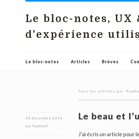
Le bloc-notes, UX
d'expérience utili
Le bloc-notes
Articles
Brèves
Con
Tous les articles par ‘
Rapha
Le beau et l’
19 décembre 2014
par
Raphaël
J’ai écris un article pour l