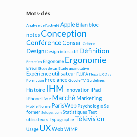
Mots-clés
Apple
Bilan bloc-
Analyse de l'activité
Conception
notes
Conférence
Conseil
Critère
Définition
Design
Design interactif
Ergonomie
Ergonome
Entretien
Erreur
Etude quantitative
Etude de cas
Expérience utilisateur
FLUPA
Flupa UX Day
Freelance
Formation
Google TV
Guidelines
IHM
iPad
Histoire
Innovation
Marché
Marketing
iPhone
Livre
ParisWeb
Psychologie
Se
Mobile
Norme
Statistiques
former
Test
Seloger.com
Télévision
utilisateurs
Typographie
UX
Web
WIMP
Usage