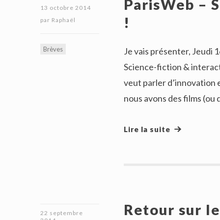
ParisWeb – S
13 octobre 2014
!
par
Raphaël
Brèves
Je vais présenter, Jeudi
Science-fiction & interac
veut parler d’innovation
nous avons des films (ou d
Lire la suite
Retour sur l
22 septembre