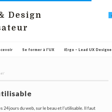
 & Design
sateur
cevoir
Se former à l’UX
iErgo – Lead UX Designe
ël
’
utilisable
es 24 jours du web, sur le beau et l’utilisable. Il faut