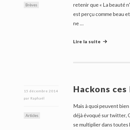
retenir que « La beauté n’
Brèves
est perçu comme beau et 
ne …
Lire la suite
Hackons ces 
15 décembre 2014
par
Raphaël
Mais à quoi peuvent bien s
déjà évoqué sur twitter, G
Articles
se multiplier dans toutes