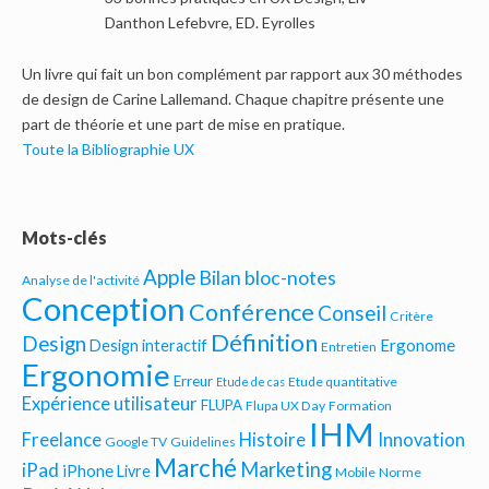
Danthon Lefebvre, ED. Eyrolles
Un livre qui fait un bon complément par rapport aux 30 méthodes
de design de Carine Lallemand. Chaque chapitre présente une
part de théorie et une part de mise en pratique.
Toute la Bibliographie UX
Mots-clés
Apple
Bilan bloc-notes
Analyse de l'activité
Conception
Conférence
Conseil
Critère
Définition
Design
Ergonome
Design interactif
Entretien
Ergonomie
Erreur
Etude quantitative
Etude de cas
Expérience utilisateur
FLUPA
Flupa UX Day
Formation
IHM
Freelance
Histoire
Innovation
Google TV
Guidelines
Marché
Marketing
iPad
iPhone
Livre
Mobile
Norme