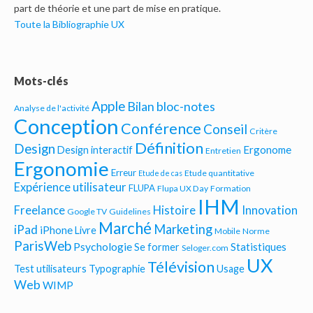
part de théorie et une part de mise en pratique.
Toute la Bibliographie UX
Mots-clés
Apple
Bilan bloc-notes
Analyse de l'activité
Conception
Conférence
Conseil
Critère
Définition
Design
Ergonome
Design interactif
Entretien
Ergonomie
Erreur
Etude quantitative
Etude de cas
Expérience utilisateur
FLUPA
Flupa UX Day
Formation
IHM
Freelance
Histoire
Innovation
Google TV
Guidelines
Marché
Marketing
iPad
iPhone
Livre
Mobile
Norme
ParisWeb
Psychologie
Statistiques
Se former
Seloger.com
UX
Télévision
Test utilisateurs
Typographie
Usage
Web
WIMP