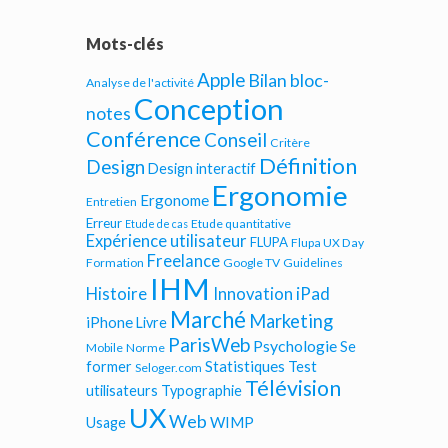
Mots-clés
Apple
Bilan bloc-
Analyse de l'activité
Conception
notes
Conférence
Conseil
Critère
Définition
Design
Design interactif
Ergonomie
Ergonome
Entretien
Erreur
Etude quantitative
Etude de cas
Expérience utilisateur
FLUPA
Flupa UX Day
Freelance
Formation
Google TV
Guidelines
IHM
iPad
Histoire
Innovation
Marché
Marketing
iPhone
Livre
ParisWeb
Psychologie
Se
Mobile
Norme
Statistiques
former
Test
Seloger.com
Télévision
utilisateurs
Typographie
UX
Web
WIMP
Usage