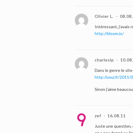
Olivier L.
08.08
Intéressant, j’avais 
http://bloom.io/
charleslp
10.08
Dans le genre le site
http://uxui.fr/2011
Sinon j’aime beaucoup
zef
16.08.11
Juste une question, c
en a pas donné ou l’e