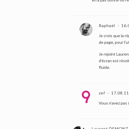
Raphaël
16.
Je crois que la r
de page, pour l’ut
Je rejoint Lauren
d’écran est révo
fluide.
zef
17.08.11
Vous n’avez pas s
Laurent DEMONT