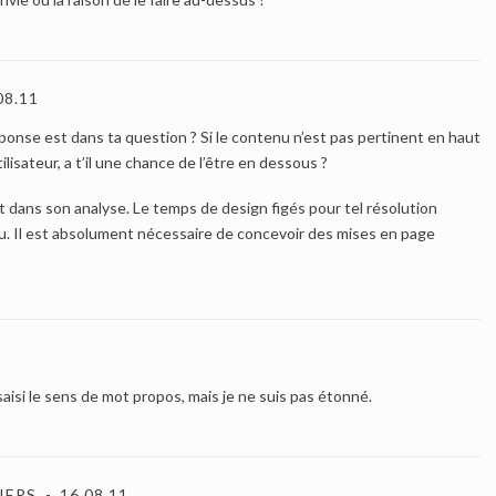
08.11
éponse est dans ta question ? Si le contenu n’est pas pertinent en haut
ilisateur, a t’il une chance de l’être en dessous ?
t dans son analyse. Le temps de design figés pour tel résolution
lu. Il est absolument nécessaire de concevoir des mises en page
aisi le sens de mot propos, mais je ne suis pas étonné.
IERS
16.08.11