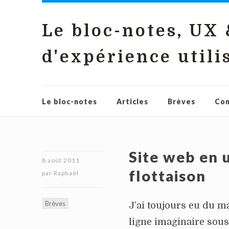
Le bloc-notes, UX
d'expérience utili
Le bloc-notes
Articles
Brèves
Con
Site web en u
8 août 2011
flottaison
par
Raphaël
Brèves
J’ai toujours eu du ma
ligne imaginaire sous 