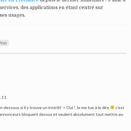
ner en Freelance
depuis le dernier millénaire ! J'aide à
services, des applications en étant centré sur
 ses usages.
Web
.11
 en-dessous si il y trouve un intérêt’ > Oui ! Je me tue à le dire
c’est
annonceurs bloquent dessus et veulent absolument tout mettre au-