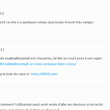
.11
noté ce site y-a quelques temps que j’avais trouvé très sympa :
.11
 de snailmailmyemail est chouette, j’ai fait un court post à son sujet :
/08/snailmailmyemail-un-menu-presque-bien-concu/
 le look de celui-ci :
http://8020.com/
omment l’utilisateur peut avoir envie d’aller en-dessous si on ne lui
nvie ou la raison de le faire au-dessus ?