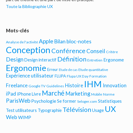
Toute la Bibliographie UX
Mots-clés
Apple
Bilan bloc-notes
Analyse de l'activité
Conception
Conférence
Conseil
Critère
Définition
Design
Ergonome
Design interactif
Entretien
Ergonomie
Erreur
Etude quantitative
Etude de cas
Expérience utilisateur
FLUPA
Flupa UX Day
Formation
IHM
Freelance
Histoire
Innovation
Google TV
Guidelines
Marché
Marketing
iPad
iPhone
Livre
Mobile
Norme
ParisWeb
Psychologie
Statistiques
Se former
Seloger.com
UX
Télévision
Test utilisateurs
Typographie
Usage
Web
WIMP